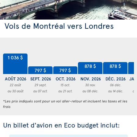
Vols de Montréal vers Londres
1 036 $
878 $
878 $
8
797 $
797 $
AOÛT 2026
SEPT. 2026
OCT. 2026
NOV. 2026
DÉC. 2026
JAN
22 août
29 sept.
15 oct.
30 nov.
06 déc.
3
au 30 août
au 07 oct.
au 21 oct.
au 08 déc.
au 14 déc.
au
*Les prix indiqués sont pour un vol aller-retour et incluent les taxes et les
frais
Un billet d'avion en Eco budget inclut: