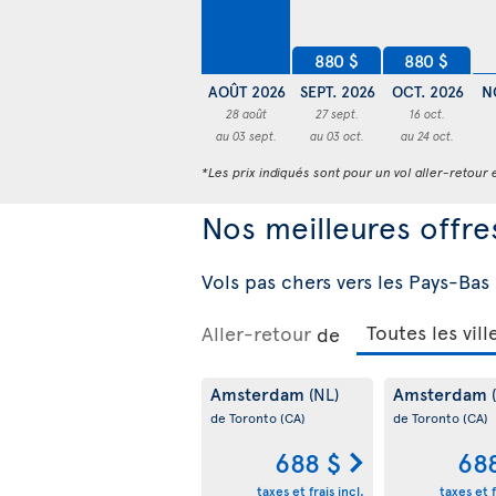
880 $
880 $
AOÛT 2026
SEPT. 2026
OCT. 2026
N
28 août
27 sept.
16 oct.
au 03 sept.
au 03 oct.
au 24 oct.
*Les prix indiqués sont pour un vol aller-retour e
Nos meilleures offre
Vols pas chers vers les Pays-Bas
Aller-retour
de
Amsterdam
Amsterdam
(NL)
de Toronto
(CA)
de Toronto
(CA)
688 $
68
taxes et frais incl.
taxes et f