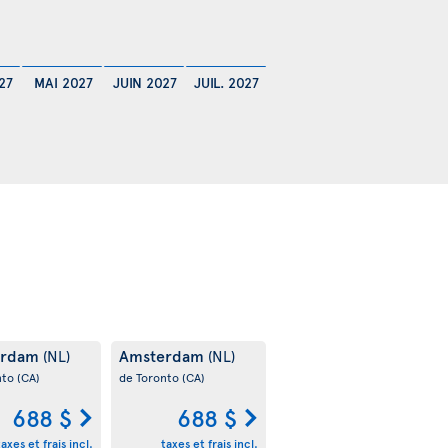
27
MAI 2027
JUIN 2027
JUIL. 2027
erdam
Amsterdam
(NL)
(NL)
nto
(CA)
de Toronto
(CA)
688 $
688 $
taxes et frais incl.
taxes et frais incl.