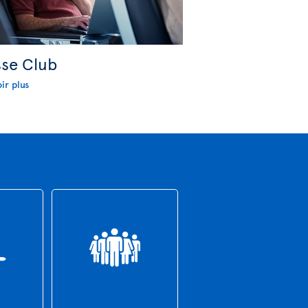
sse Club
ir plus