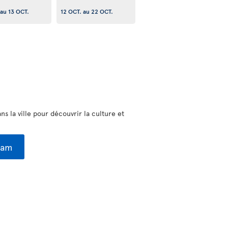
au
13 OCT.
12 OCT.
au
22 OCT.
 la ville pour découvrir la culture et
dam