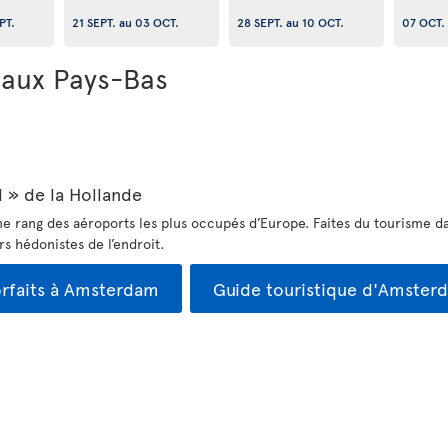
PT.
21 SEPT.
au
03 OCT.
28 SEPT.
au
10 OCT.
07 OCT.
r aux Pays-Bas
 » de la Hollande
 rang des aéroports les plus occupés d’Europe. Faites du tourisme dans
rs hédonistes de l’endroit.
rfaits à Amsterdam
Guide touristique d'Amster