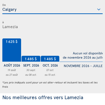
De
à
1 625 $
Aucun vol disponible
de novembre 2026 au juille
1 485 $
1 485 $
AOÛT 2026
SEPT. 2026
OCT. 2026
NOVEMBRE 2026 - JUILLET
19 août
30 sept.
07 oct.
au 27 août
au 08 oct.
au 15 oct.
*Les prix indiqués sont pour un vol aller-retour et incluent les taxes et les
frais
Nos meilleures offres vers Lamezia