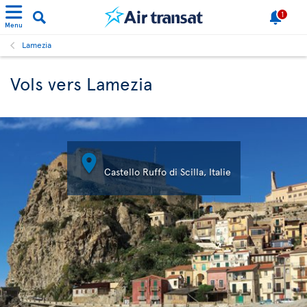
1
Menu
Lamezia
Vols vers Lamezia

Castello Ruffo di Scilla, Italie