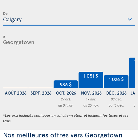
De
à
1
1 051 $
1 026 $
986 $
AOÛT 2026
SEPT. 2026
OCT. 2026
NOV. 2026
DÉC. 2026
JAN
27 oct.
19 nov.
08 déc.
2
au 04 nov.
au 25 nov.
au 16 déc.
au
*Les prix indiqués sont pour un vol aller-retour et incluent les taxes et les
frais
Nos meilleures offres vers Georgetown