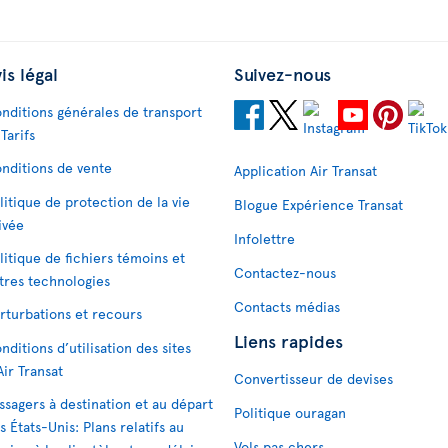
is légal
Suivez-nous
nditions générales de transport
 Tarifs
nditions de vente
Application Air Transat
litique de protection de la vie
Blogue Expérience Transat
ivée
Infolettre
litique de fichiers témoins et
Contactez-nous
tres technologies
Contacts médias
rturbations et recours
Liens rapides
nditions d’utilisation des sites
Air Transat
Convertisseur de devises
ssagers à destination et au départ
Politique ouragan
s États-Unis: Plans relatifs au
Vols pas chers