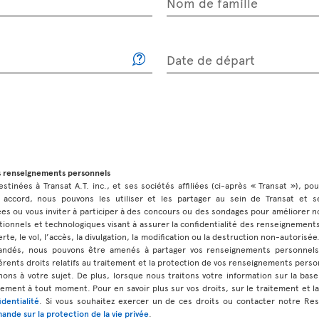
Nom de famille
Date de départ
s renseignements personnels
stinées à Transat A.T. inc., et ses sociétés affiliées (ci-après « Transat »), po
 accord, nous pouvons les utiliser et les partager au sein de Transat et ses
 ou vous inviter à participer à des concours ou des sondages pour améliorer no
ionnels et technologiques visant à assurer la confidentialité des renseignement
rte, le vol, l’accès, la divulgation, la modification ou la destruction non-autorisé
andés, nous pouvons être amenés à partager vos renseignements personnels
érents droits relatifs au traitement et la protection de vos renseignements perso
ns à votre sujet. De plus, lorsque nous traitons votre information sur la b
ment à tout moment. Pour en savoir plus sur vos droits, sur le traitement et l
identialité
. Si vous souhaitez exercer un de ces droits ou contacter notre Re
ande sur la protection de la vie privée
.