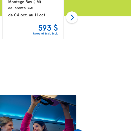
Montego Bay 
(JM)
Punta Cana 
(DO)
de Toronto 
(CA)
de Montréal 
(CA)
de
04 oct.
au
11 oct.
de
18 oct.
au
25 oct.
593 $
656 $
taxes et frais incl.
taxes et frais incl.