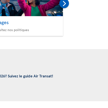
ages
Sélection de sièg
Choisissez votre confort
ltez nos politiques
6? Suivez le guide Air Transat!