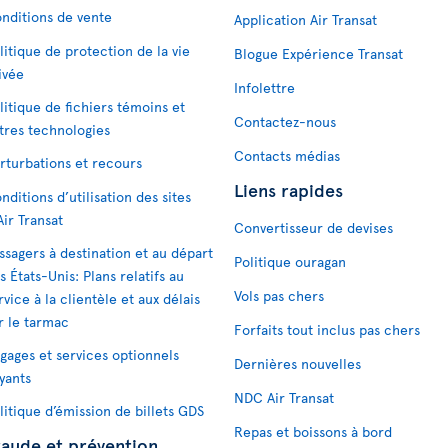
nditions de vente
Application Air Transat
litique de protection de la vie
Blogue Expérience Transat
ivée
Infolettre
litique de fichiers témoins et
Contactez-nous
tres technologies
Contacts médias
rturbations et recours
Liens rapides
nditions d’utilisation des sites
Air Transat
Convertisseur de devises
ssagers à destination et au départ
Politique ouragan
s États-Unis: Plans relatifs au
Vols pas chers
rvice à la clientèle et aux délais
r le tarmac
Forfaits tout inclus pas chers
gages et services optionnels
Dernières nouvelles
yants
NDC Air Transat
litique d’émission de billets GDS
Repas et boissons à bord
raude et prévention