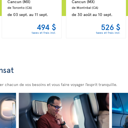
Cancun 
(MX)
Cancun 
(MX)
de Toronto 
(CA)
de Montréal 
(CA)
de
03 sept.
au
11 sept.
de
30 août
au
10 sept.
494 $
526 $
taxes et frais incl.
taxes et frais incl.
nsat
 chacun de vos besoins et vous faire voyager l’esprit tranquille.