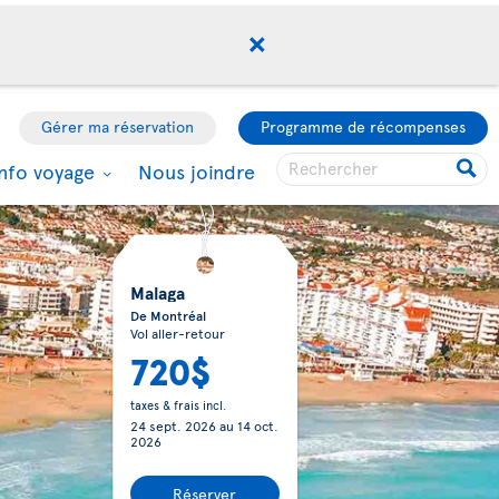
Gérer ma réservation
Programme de récompenses
Info voyage
Nous joindre
Malaga
De Montréal
Vol aller-retour
720$
taxes & frais incl.
24 sept. 2026
au
14 oct.
2026
Réserver