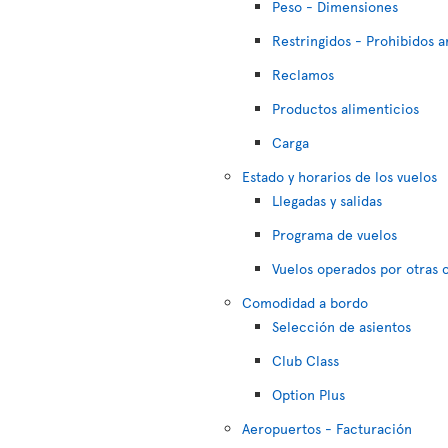
Peso - Dimensiones
Restringidos - Prohibidos a
Reclamos
Productos alimenticios
Carga
Estado y horarios de los vuelos
Llegadas y salidas
Programa de vuelos
Vuelos operados por otras
Comodidad a bordo
Selección de asientos
Club Class
Option Plus
Aeropuertos - Facturación