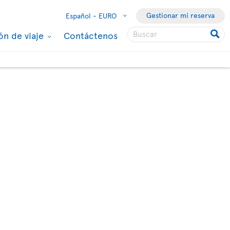
Gestionar mi reserva
Español -
EURO
ón de viaje
Contáctenos