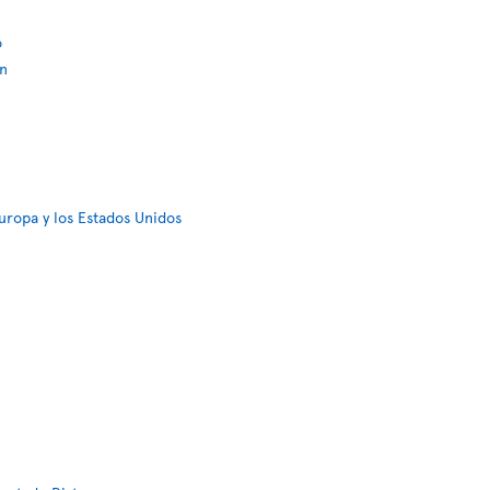
o
ón
uropa y los Estados Unidos