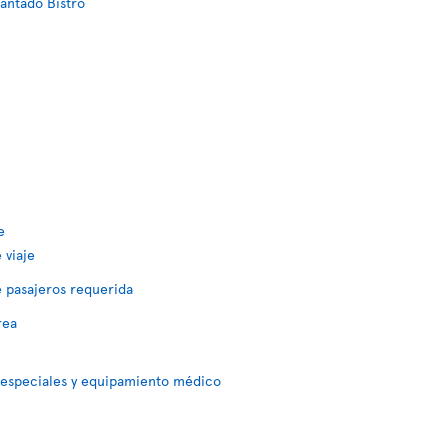
lantado Bistro
e
 viaje
 pasajeros requerida
rea
 especiales y equipamiento médico