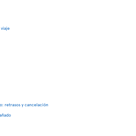
 viaje
o: retrasos y cancelación
dañado