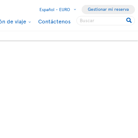
Gestionar mi reserva
Español -
EURO
ón de viaje
Contáctenos