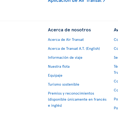
Acerca de nosotros
Av
Acerca de Air Transat
Co
Acerca de Transat A.T. (English)
Co
Información de viaje
Se
Nuestra flota
Té
Tr
Equipaje
Co
Turismo sostenible
Co
Premios y reconocimientos
Po
(disponible únicamente en francés
e inglés)
Po