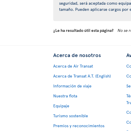
seguridad, será aceptada como equipa
tamaño. Pueden aplicarse cargos por 
¿Le ha resultado útil esta página?
No se r
Acerca de nosotros
Av
Acerca de Air Transat
Co
Acerca de Transat A.T. (English)
Co
Información de viaje
Se
Nuestra flota
Té
Tr
Equipaje
Co
Turismo sostenible
Co
Premios y reconocimientos