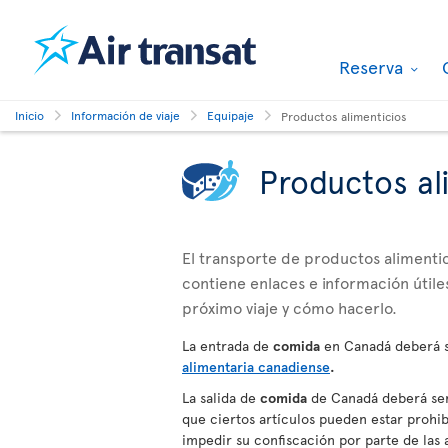
Reserva
Inicio
Información de viaje
Equipaje
Productos alimenticios
Productos al
El transporte de productos alimentici
contiene enlaces e información útiles
próximo viaje y cómo hacerlo.
La entrada de
comida
en Canadá deberá s
alimentaria canadiense
.
La salida de
comida
de Canadá deberá ser 
que ciertos artículos pueden estar prohibi
impedir su confiscación por parte de la