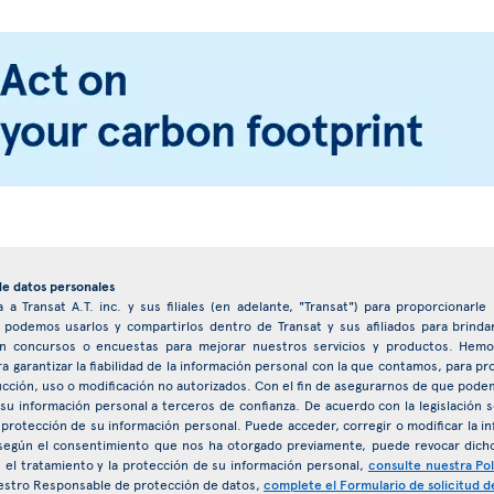
de datos personales
 a Transat A.T. inc. y sus filiales (en adelante, "Transat") para proporcionarl
, podemos usarlos y compartirlos dentro de Transat y sus afiliados para brind
ar en concursos o encuestas para mejorar nuestros servicios y productos. H
ra garantizar la fiabilidad de la información personal con la que contamos, para p
ucción, uso o modificación no autorizados. Con el fin de asegurarnos de que pode
 su información personal a terceros de confianza. De acuerdo con la legislación s
 protección de su información personal. Puede acceder, corregir o modificar la
egún el consentimiento que nos ha otorgado previamente, puede revocar dich
el tratamiento y la protección de su información personal,
consulte nuestra Pol
estro Responsable de protección de datos,
complete el Formulario de solicitud d