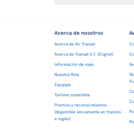
Acerca de nosotros
Av
Acerca de Air Transat
Co
Acerca de Transat A.T. (English)
Co
Información de viaje
Se
Nuestra flota
Té
Tr
Equipaje
Co
Turismo sostenible
Co
Premios y reconocimientos
Po
(disponible únicamente en francés
e inglés)
Po