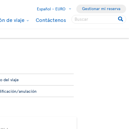
Gestionar mi reserva
Español -
EURO
ón de viaje
Contáctenos
o del viaje
ificación/anulación