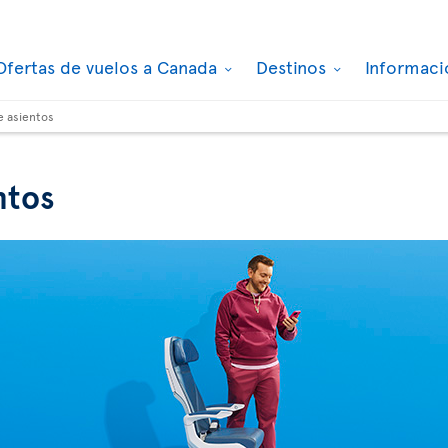
Ofertas de vuelos a Canada
Destinos
Informaci
e asientos
ntos