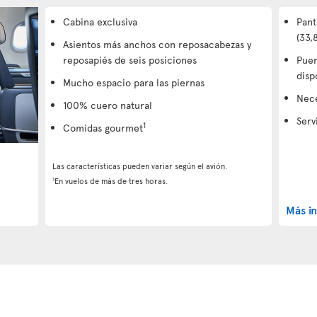
Cabina exclusiva
Pant
(33,
Asientos más anchos con reposacabezas y
reposapiés de seis posiciones
Puer
disp
Mucho espacio para las piernas
Nec
100% cuero natural
Serv
1
Comidas gourmet
Las características pueden variar según el avión.
1
En vuelos de más de tres horas.
Más i