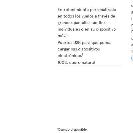
e
Entretenimiento personalizado
g
en todos los vuelos a través de
i
grandes pantallas táctiles
individuales o en su dispositivo
móvil
c
Puertos USB para que pueda
cargar sus dispositivos
1
electrónicos
100% cuero natural
1
Cuando disponible.