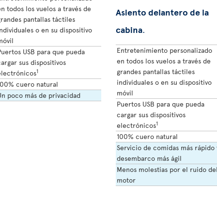
n todos los vuelos a través de
Asiento delantero de la
randes pantallas táctiles
cabina
.
ndividuales o en su dispositivo
móvil
Entretenimiento personalizado
Puertos USB para que pueda
en todos los vuelos a través de
argar sus dispositivos
grandes pantallas táctiles
1
electrónicos
individuales o en su dispositivo
100% cuero natural
móvil
Un poco más de privacidad
Puertos USB para que pueda
cargar sus dispositivos
1
electrónicos
100% cuero natural
Servicio de comidas más rápido 
desembarco más ágil
Menos molestias por el ruido de
motor