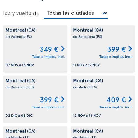
Ida y vuelta
de
Montreal
Montreal
(CA)
(CA)
de Valencia
(ES)
de Barcelona
(ES)
349 €
399 €
Tasas e imptos. incl.
Tasas e imptos. incl.
07 NOV
a
13 NOV
11 NOV
a
17 NOV
Montreal
Montreal
(CA)
(CA)
de Barcelona
(ES)
de Madrid
(ES)
399 €
409 €
Tasas e imptos. incl.
Tasas e imptos. incl.
02 DIC
a
08 DIC
12 NOV
a
18 NOV
Montreal
Montreal
(CA)
(CA)
de Madrid
(ES)
de Málaga
(ES)