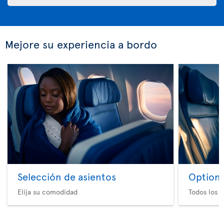
Mejore su experiencia a bordo
Selección de asientos
Option 
Elija su comodidad
Todos los e