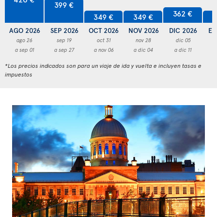
399 €
362 €
349 €
349 €
3
AGO 2026
SEP 2026
OCT 2026
NOV 2026
DIC 2026
EN
ago 26
sep 19
oct 31
nov 28
dic 05
a sep 01
a sep 27
a nov 06
a dic 04
a dic 11
a
*Los precios indicados son para un viaje de ida y vuelta e incluyen tasas e
impuestos