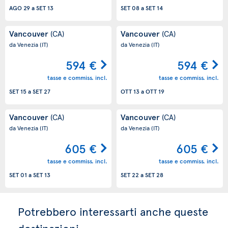
AGO 29
a
SET 13
SET 08
a
SET 14
Vancouver
Vancouver
(CA)
(CA)
da Venezia
(IT)
da Venezia
(IT)
594 €
594 €
tasse e commiss. incl.
tasse e commiss. incl.
SET 15
a
SET 27
OTT 13
a
OTT 19
Vancouver
Vancouver
(CA)
(CA)
da Venezia
(IT)
da Venezia
(IT)
605 €
605 €
tasse e commiss. incl.
tasse e commiss. incl.
SET 01
a
SET 13
SET 22
a
SET 28
Potrebbero interessarti anche queste
destinazioni