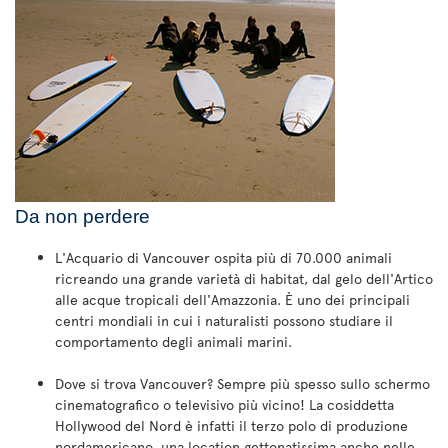
Da non perdere
L'Acquario di Vancouver ospita più di 70.000 animali
ricreando una grande varietà di habitat, dal gelo dell'Artico
alle acque tropicali dell'Amazzonia. È uno dei principali
centri mondiali in cui i naturalisti possono studiare il
comportamento degli animali marini.
Dove si trova Vancouver? Sempre più spesso sullo schermo
cinematografico o televisivo più vicino! La cosiddetta
Hollywood del Nord è infatti il terzo polo di produzione
nordamericano, una location gettonatissima anche nelle