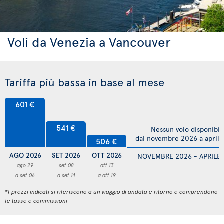
Voli da Venezia a Vancouver
Tariffa più bassa in base al mese
601 €
541 €
Nessun volo disponibil
dal novembre 2026 a april
506 €
AGO 2026
SET 2026
OTT 2026
NOVEMBRE 2026 - APRILE
ago 29
set 08
ott 13
a set 06
a set 14
a ott 19
*I prezzi indicati si riferiscono a un viaggio di andata e ritorno e comprendono
le tasse e commissioni