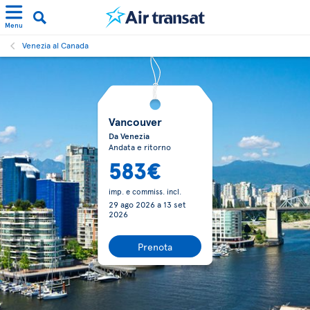
Menu
Venezia al Canada
Vancouver
Da Venezia
Andata e ritorno
583€
imp. e commiss. incl.
29 ago 2026
a
13 set
2026
Prenota