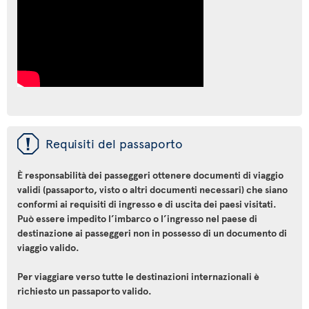
ü
Requisiti del passaporto
È responsabilità dei passeggeri ottenere documenti di viaggio
validi (passaporto, visto o altri documenti necessari) che siano
conformi ai requisiti di ingresso e di uscita dei paesi visitati.
Può essere impedito l’imbarco o l’ingresso nel paese di
destinazione ai passeggeri non in possesso di un documento di
viaggio valido.
Per viaggiare verso tutte le destinazioni internazionali è
richiesto un passaporto valido.