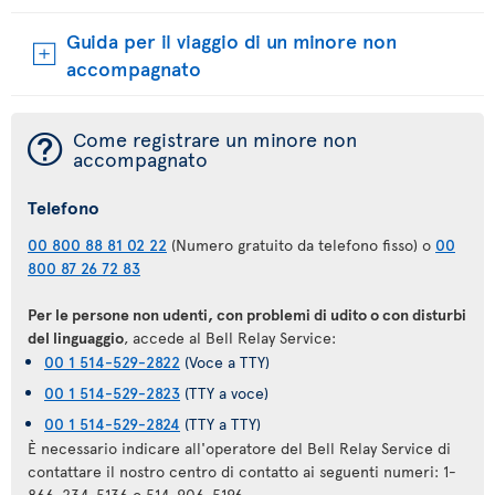
Guida per il viaggio di un minore non
accompagnato
¯
Come registrare un minore non
accompagnato
Telefono
00 800 88 81 02 22
(Numero gratuito da telefono fisso) o
00
800 87 26 72 83
Per le persone non udenti, con problemi di udito o con disturbi
del linguaggio
, accede al Bell Relay Service:
00 1 514-529-2822
(Voce a TTY)
00 1 514-529-2823
(TTY a voce)
00 1 514-529-2824
(TTY a TTY)
È necessario indicare all'operatore del Bell Relay Service di
contattare il nostro centro di contatto ai seguenti numeri: 1-
866-234-5136 o 514-906-5196