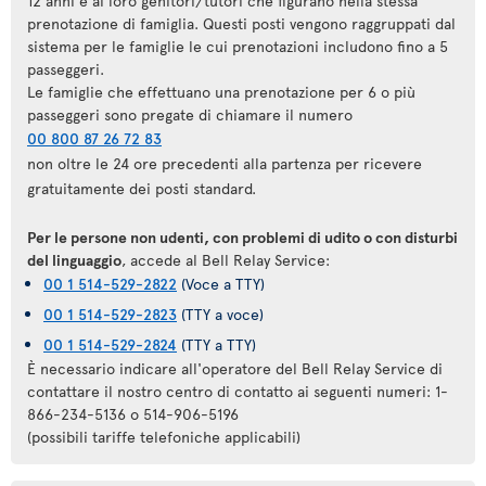
12 anni e ai loro genitori/tutori che figurano nella stessa
prenotazione di famiglia. Questi posti vengono raggruppati dal
sistema per le famiglie le cui prenotazioni includono fino a 5
passeggeri.
Le famiglie che effettuano una prenotazione per 6 o più
passeggeri sono pregate di chiamare il numero
00 800 87 26 72 83
non oltre le 24 ore precedenti alla partenza per ricevere
gratuitamente dei posti standard.
Per le persone non udenti, con problemi di udito o con disturbi
del linguaggio
, accede al Bell Relay Service:
00 1 514-529-2822
(Voce a TTY)
00 1 514-529-2823
(TTY a voce)
00 1 514-529-2824
(TTY a TTY)
È necessario indicare all'operatore del Bell Relay Service di
contattare il nostro centro di contatto ai seguenti numeri: 1-
866-234-5136 o 514-906-5196
(possibili tariffe telefoniche applicabili)