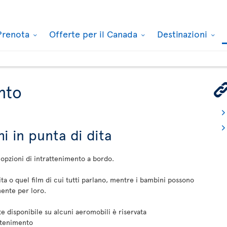
Prenota
Offerte per il Canada
Destinazioni
nto
hi in punta di dita
 opzioni di intrattenimento a bordo.
ta o quel film di cui tutti parlano, mentre i bambini possono
mente per loro.
ete disponibile su alcuni aeromobili è riservata
attenimento