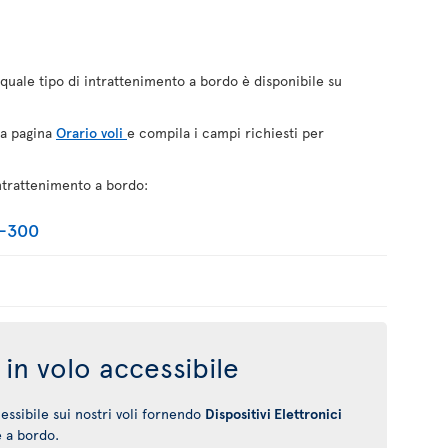
quale tipo di intrattenimento a bordo è disponibile su
la pagina
Orario voli
e compila i campi richiesti per
ntrattenimento a bordo:
0-300
in volo accessibile
ssibile sui nostri voli fornendo
Dispositivi Elettronici
e a bordo.