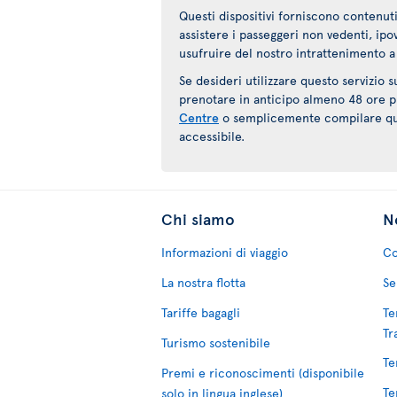
Questi dispositivi forniscono contenuti
assistere i passeggeri non vedenti, ip
usufruire del nostro intrattenimento a
Se desideri utilizzare questo servizio 
prenotare in anticipo almeno 48 ore pr
Centre
o semplicemente compilare q
accessibile.
Chi siamo
No
Informazioni di viaggio
Co
La nostra flotta
Se
Tariffe bagagli
Te
Tr
Turismo sostenibile
Te
Premi e riconoscimenti (disponibile
Te
solo in lingua inglese)