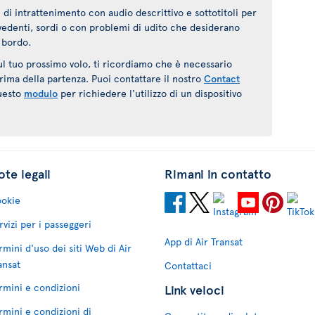
 di intrattenimento con audio descrittivo e sottotitoli per
ovedenti, sordi o con problemi di udito che desiderano
 bordo.
sul tuo prossimo volo, ti ricordiamo che è necessario
ima della partenza. Puoi contattare il nostro
Contact
uesto
modulo
per richiedere l'utilizzo di un dispositivo
te legali
Rimani in contatto
okie
rvizi per i passeggeri
App di Air Transat
rmini d'uso dei siti Web di Air
ansat
Contattaci
rmini e condizioni
Link veloci
rmini e condizioni di