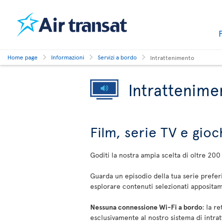
Home page
Informazioni
Servizi a bordo
Intrattenimento
Intrattenime
Film, serie TV e gioc
Goditi la nostra ampia scelta di oltre 200
Guarda un episodio della tua serie preferi
esplorare contenuti selezionati apposita
Nessuna connessione Wi-Fi a bordo
: la r
esclusivamente al nostro sistema di intr