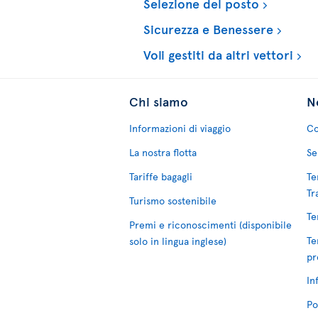
Selezione del posto
Sicurezza e Benessere
Voli gestiti da altri vettori
Chi siamo
No
Informazioni di viaggio
Co
La nostra flotta
Se
Tariffe bagagli
Te
Tr
Turismo sostenibile
Te
Premi e riconoscimenti (disponibile
Te
solo in lingua inglese)
pr
In
Po