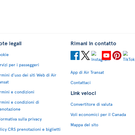
te legali
Rimani in contatto
okie
rvizi per i passeggeri
App di Air Transat
rmini d'uso dei siti Web di Air
ansat
Contattaci
rmini e condizioni
Link veloci
rmini e condizioni di
Convertitore di valuta
enotazione
Voli economici per il Canada
formativa sulla privacy
Mappa del sito
licy CRS prenotazioni e biglietti