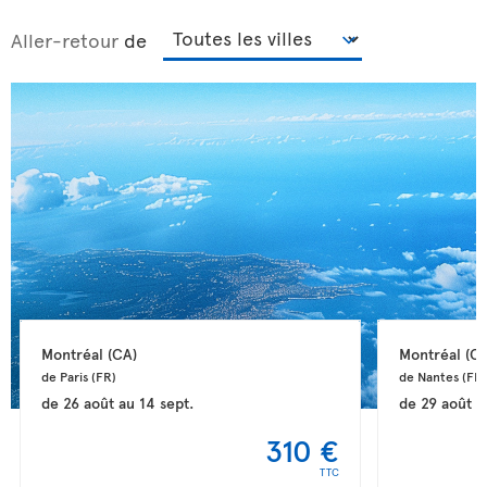
Aller-retour
de
Montréal 
(CA)
Montréal 
(CA
de Paris 
(FR)
de Nantes 
(FR)
de
26 août
au
14 sept.
de
29 août
a
310 €
TTC