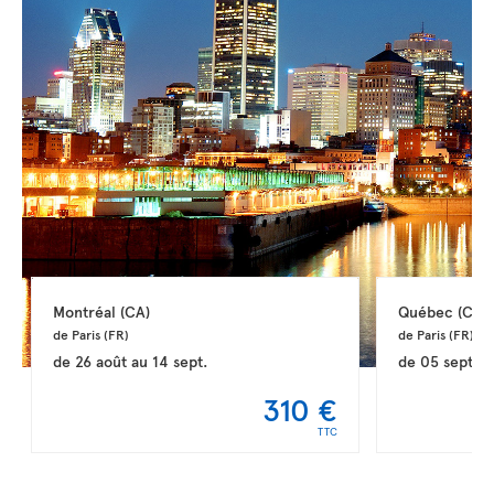
Montréal 
(CA)
Québec 
(CA)
de Paris 
(FR)
de Paris 
(FR)
de
26 août
au
14 sept.
de
05 sept.
a
310 €
TTC