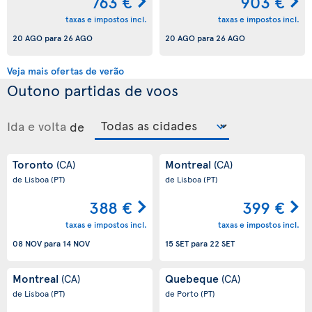
763 €
903 €
taxas e impostos incl.
taxas e impostos incl.
20 AGO
para
26 AGO
20 AGO
para
26 AGO
Veja mais ofertas de verão
Outono partidas de voos
Ida e volta
de
Toronto
Montreal
(CA)
(CA)
de Lisboa
(PT)
de Lisboa
(PT)
388 €
399 €
taxas e impostos incl.
taxas e impostos incl.
08 NOV
para
14 NOV
15 SET
para
22 SET
Montreal
Quebeque
(CA)
(CA)
de Lisboa
(PT)
de Porto
(PT)