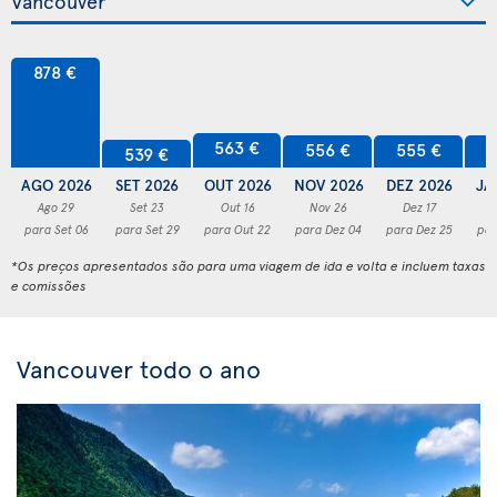
878 €
563 €
556 €
555 €
5
539 €
AGO 2026
SET 2026
OUT 2026
NOV 2026
DEZ 2026
JA
Ago 29
Set 23
Out 16
Nov 26
Dez 17
para Set 06
para Set 29
para Out 22
para Dez 04
para Dez 25
par
*Os preços apresentados são para uma viagem de ida e volta e incluem taxas
e comissões
Vancouver todo o ano