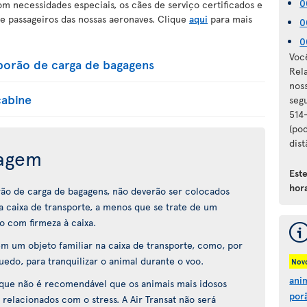
0
 necessidades especiais, os cães de serviço certificados e
e passageiros das nossas aeronaves. Clique
aqui
para mais
0
0
Voc
porão de carga de bagagens
Rel
nos
cabine
seg
514
(pod
dist
iagem
Est
hora
rão de carga de bagagens, não deverão ser colocados
 caixa de transporte, a menos que se trate de um
o com firmeza à caixa.
 um objeto familiar na caixa de transporte, como, por
do, para tranquilizar o animal durante o voo.
Nov
ani
 que não é recomendável que os animais mais idosos
por
 relacionados com o stress. A Air Transat não será