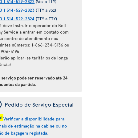
0 1 514-529-2822
(Voz a TTY)
0 1 514-529-2823
(TTY a voz)
0 1 514-529-2824
(TTY a TTY)
ê deve instruir o operador do Bell
ay Service a entrar em contato com
so centro de atendimento nos
uintes números: 1-866-234-5136 ou
-906-5196
erão aplicar-se tarifários de longa
ância)
e serviço pode ser reservado até 24
s antes da partida
.
ý
Pedido de Serviço Especial
o!
Verificar a disponibilidade para
mais de estimação na cabine ou no
ão de bagagem registada.