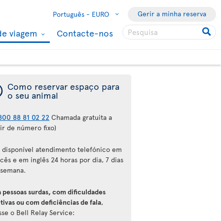
Gerir a minha reserva
Português -
EURO
de viagem
Contacte-nos
¯
Como reservar espaço para
o seu animal
800 88 81 02 22
Chamada gratuita a
ir de número fixo)
á disponível atendimento telefónico em
cês e em inglês 24 horas por dia, 7 dias
 semana.
a pessoas surdas, com dificuldades
tivas ou com deficiências de fala
,
se o Bell Relay Service: