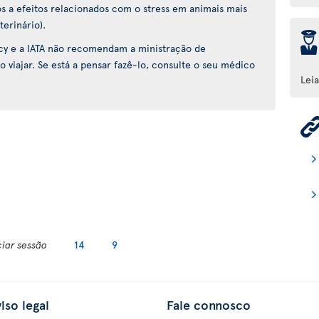
s a efeitos relacionados com o stress em animais mais
terinário).
þ
cy e a IATA não recomendam a ministração de
o viajar. Se está a pensar fazê-lo, consulte o seu médico
Lei
ciar sessão
14
9
iso legal
Fale connosco