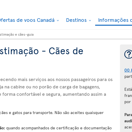
fertas de voos Canadá
Destinos
Informações 
stimação e cães-guia
stimação - Cães de
00 
part
recendo mais serviços aos nossos passageiros para os
Seja na cabine ou no porão de carga de bagagens,
Est
e forma confortável e segura, aumentando assim a
fran
por
ães e gatos para transporte. Não são aceites quaisquer
Par
audi
aces
ção:
quando acompanhados de certificação e documentação