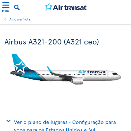
Menu
A nossa frota
Airbus A321-200 (A321 ceo)
Ver o plano de lugares ‐ Configuração para
voos para os Estados Unidos e Sul