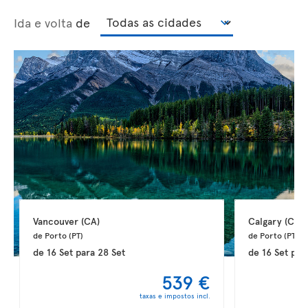
Ida e volta
de
Vancouver 
(CA)
Calgary 
(CA)
de Porto 
(PT)
de Porto 
(PT)
de
16 Set
para
28 Set
de
16 Set
par
539 €
taxas e impostos incl.