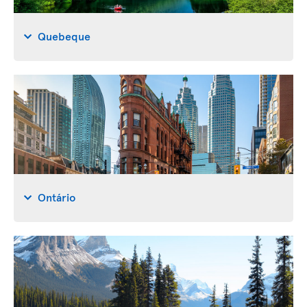
Quebeque
Ontário