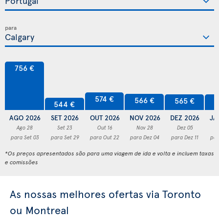
para
756 €
574 €
566 €
565 €
5
544 €
AGO 2026
SET 2026
OUT 2026
NOV 2026
DEZ 2026
JA
Ago 28
Set 23
Out 16
Nov 28
Dez 05
para Set 03
para Set 29
para Out 22
para Dez 04
para Dez 11
par
*Os preços apresentados são para uma viagem de ida e volta e incluem taxas
e comissões
As nossas melhores ofertas via Toronto
ou Montreal