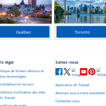
Québec
Toronto
is légal
Suivez-nous
litique de fichiers témoins et
tres technologies
rturbations et recours
Application Air Transat
nditions d’utilisation des sites
Abonnez-vous à notre newsletter
Air Transat
Contactez-nous
nditions de vente