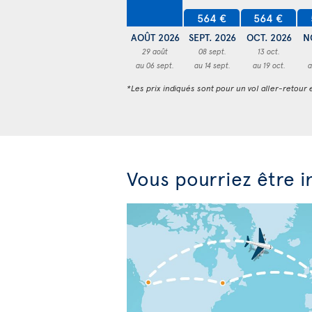
564 €
564 €
AOÛT 2026
SEPT. 2026
OCT. 2026
N
29 août
08 sept.
13 oct.
au 06 sept.
au 14 sept.
au 19 oct.
a
*Les prix indiqués sont pour un vol aller-retour e
Vous pourriez être i