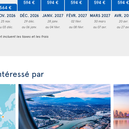
594 €
594 €
594 €
594 €
594 
564 €
OV. 2026
DÉC. 2026
JANV. 2027
FÉVR. 2027
MARS 2027
AVR. 20
25 nov.
29 déc.
28 janv.
02 févr.
30 mars
20 avr.
u 03 déc.
au 06 janv.
au 04 févr.
au 08 févr.
au 07 avr.
au 27 av
t incluent les taxes et les frais
ntéressé par