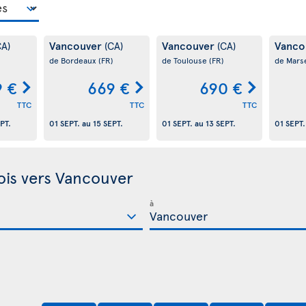
Vancouver
Vancouver
Vanco
CA)
(CA)
(CA)
de Bordeaux
(FR)
de Toulouse
(FR)
de Marse
9 €
669 €
690 €
TTC
TTC
TTC
PT.
01 SEPT.
au
15 SEPT.
01 SEPT.
au
13 SEPT.
01 SEPT.
ois vers Vancouver
à