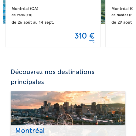
Montréal 
(CA)
Montréal 
(CA
de Paris 
(FR)
de Nantes 
(FR)
de
26 août
au
14 sept.
de
29 août
a
310 €
TTC
Découvrez nos destinations
principales
Montréal