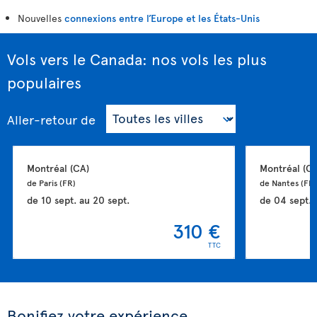
Nouvelles
connexions entre l’Europe et les États-Unis
Vols vers le Canada: nos vols les plus
populaires
Aller-retour
de
Montréal 
(CA)
Montréal 
(CA
de Paris 
(FR)
de Nantes 
(FR)
de
10 sept.
au
20 sept.
de
04 sept.
310 €
TTC
Bonifiez votre expérience