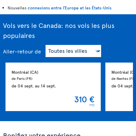
Nouvelles
connexions entre l’Europe et les États-Unis
Vols vers le Canada: nos vols les plus
populaires
Aller-retour
de
Montréal 
(CA)
Montréal 
(CA
de Paris 
(FR)
de Nantes 
(FR)
de
04 sept.
au
14 sept.
de
04 sept.
310 €
TTC
Bonifiez votre expérience