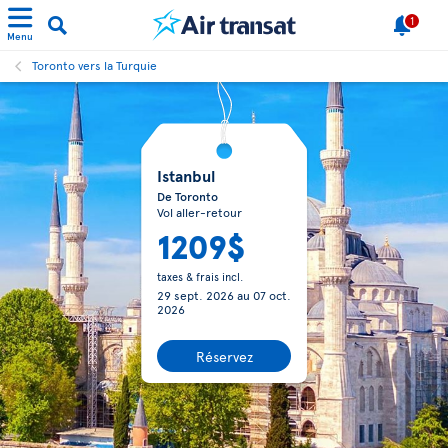
1
Menu
Toronto vers la Turquie
Istanbul
De Toronto
Vol aller-retour
1209$
taxes & frais incl.
29 sept. 2026
au
07 oct.
2026
Réservez