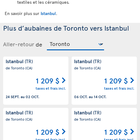
textiles et les céramiques.
En savoir plus sur
Istanbul
.
Plus d’aubaines de Toronto vers Istanbul
Aller-retour
de
Istanbul
Istanbul
(TR)
(TR)
de Toronto
(CA)
de Toronto
(CA)
1 209 $
1 209 $
taxes et frais incl.
taxes et frais incl.
24 SEPT.
au
02 OCT.
06 OCT.
au
14 OCT.
Istanbul
Istanbul
(TR)
(TR)
de Toronto
(CA)
de Toronto
(CA)
1 209 $
1 209 $
taxes et frais incl.
taxes et frais incl.