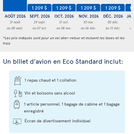
1 209 $
1 209 $
1 209 $
1 209 $
1 
AOÛT 2026
SEPT. 2026
OCT. 2026
NOV. 2026
DÉC. 2026
JAN
31 août
29 sept.
31 oct.
30 nov.
05 déc.
3
au 08 sept.
au 07 oct.
au 08 nov.
au 06 déc.
au 13 déc.
au
*Les prix indiqués sont pour un vol aller-retour et incluent les taxes et les
frais
Un billet d'avion en Eco Standard inclut:
1 repas chaud et 1 collation
Vin et boissons sans alcool
1 article personnel, 1 bagage de cabine et 1 bagage
enregistré
Écran de divertissement individuel