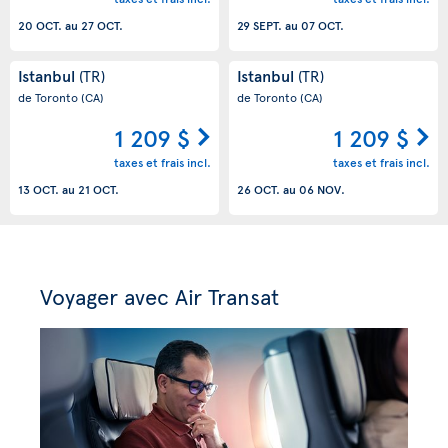
20 OCT.
au
27 OCT.
29 SEPT.
au
07 OCT.
Istanbul
Istanbul
(TR)
(TR)
de Toronto
(CA)
de Toronto
(CA)
1 209 $
1 209 $
taxes et frais incl.
taxes et frais incl.
13 OCT.
au
21 OCT.
26 OCT.
au
06 NOV.
Voyager avec Air Transat