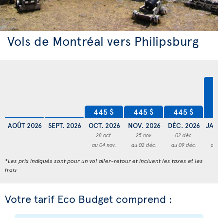
Vols de Montréal vers Philipsburg
6
445 $
445 $
445 $
AOÛT 2026
SEPT. 2026
OCT. 2026
NOV. 2026
DÉC. 2026
JAN
28 oct.
25 nov.
02 déc.
1
au 04 nov.
au 02 déc.
au 09 déc.
au 
*Les prix indiqués sont pour un vol aller-retour et incluent les taxes et les
frais
Votre tarif Eco Budget comprend :