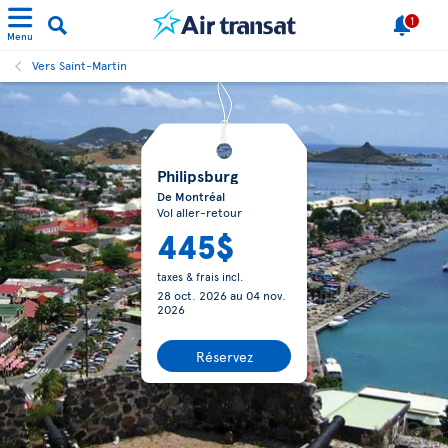
1
Menu
Vers Saint-Martin
Philipsburg
De Montréal
Vol aller-retour
445$
taxes & frais incl.
28 oct. 2026
au
04 nov.
2026
Réservez