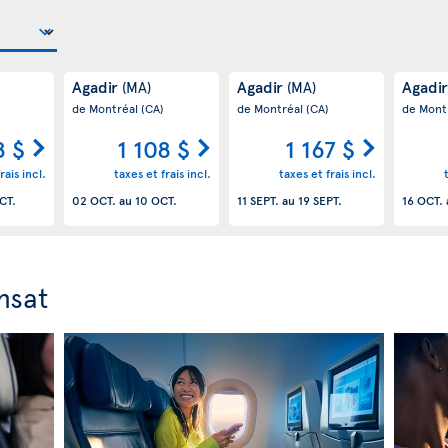
Agadir
Agadir
Agadi
(MA)
(MA)
de Montréal
(CA)
de Montréal
(CA)
de Mont
8 $
1 108 $
1 167 $
rais incl.
taxes et frais incl.
taxes et frais incl.
CT.
02 OCT.
au
10 OCT.
11 SEPT.
au
19 SEPT.
16 OCT.
nsat