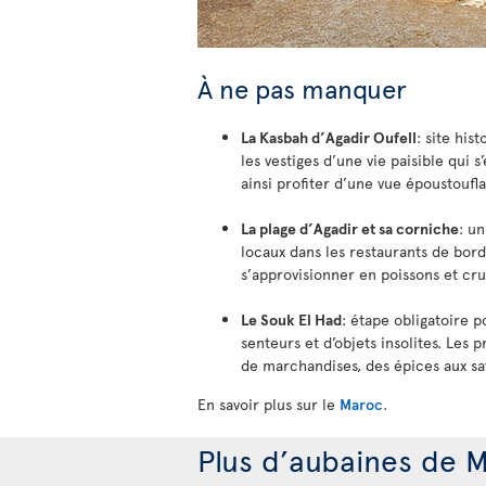
À ne pas manquer
La Kasbah d’Agadir Oufell
: site his
les vestiges d’une vie paisible qui
ainsi profiter d’une vue époustoufl
La plage d’Agadir et sa corniche
: u
locaux dans les restaurants de bord 
s’approvisionner en poissons et cr
Le Souk El Had
: étape obligatoire p
senteurs et d’objets insolites. Les p
de marchandises, des épices aux sav
En savoir plus sur le
Maroc
.
Plus d’aubaines de M