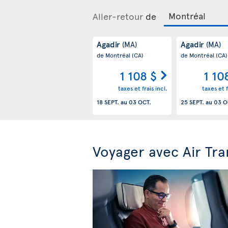
Aller-retour
de
Agadir
Agadir
(MA)
(MA)
de Montréal
(CA)
de Montréal
(CA)
1 108 $
1 10
taxes et frais incl.
taxes et f
18 SEPT.
au
03 OCT.
25 SEPT.
au
03 O
Voyager avec Air Tra