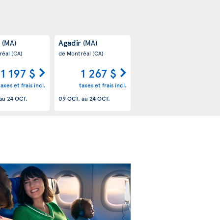
r
Agadir
(MA)
(MA)
réal
(CA)
de Montréal
(CA)
1 197 $
1 267 $
taxes et frais incl.
taxes et frais incl.
au
24 OCT.
09 OCT.
au
24 OCT.