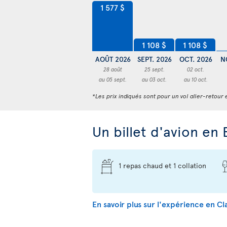
1 577 $
1 108 $
1 108 $
AOÛT 2026
SEPT. 2026
OCT. 2026
N
28 août
25 sept.
02 oct.
au 05 sept.
au 03 oct.
au 10 oct.
*Les prix indiqués sont pour un vol aller-retour e
Un billet d'avion en 
1 repas chaud et 1 collation
En savoir plus sur l'expérience en 