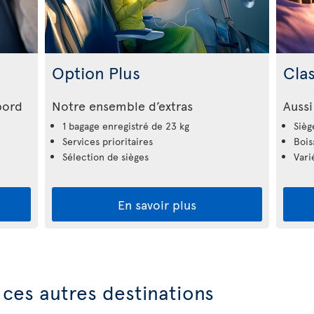
Option Plus
Cla
bord
Notre ensemble d’extras
Aussi
1 bagage enregistré de 23 kg
Sièg
Services prioritaires
Bois
Sélection de sièges
Vari
En savoir plus
ces autres destinations