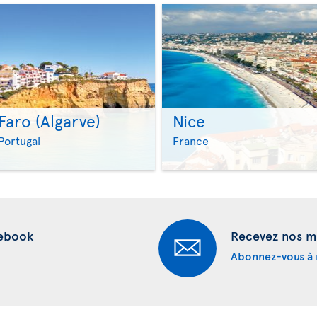
Faro (Algarve)
Nice
>
>
Portugal
France
cebook
Recevez nos me
Abonnez-vous à n