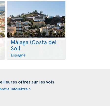
Málaga (Costa del
Sol)
>
>
Espagne
illeures offres sur les vols
otre Infolettre