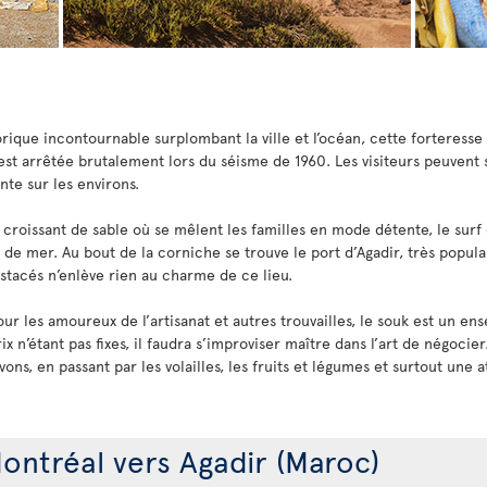
torique incontournable surplombant la ville et l’océan, cette forteresse
 s’est arrêtée brutalement lors du séisme de 1960. Les visiteurs peuvent
ante sur les environs.
n croissant de sable où se mêlent les familles en mode détente, le surf
de mer. Au bout de la corniche se trouve le port d’Agadir, très populair
ustacés n’enlève rien au charme de ce lieu.
our les amoureux de l’artisanat et autres trouvailles, le souk est un e
rix n’étant pas fixes, il faudra s’improviser maître dans l’art de négocie
ons, en passant par les volailles, les fruits et légumes et surtout un
ontréal vers Agadir (Maroc)