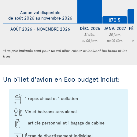
9
Aucun vol disponible
de août 2026 au novembre 2026
870 $
DÉC. 2026
JANV. 2027
FÉV
AOÛT 2026 - NOVEMBRE 2026
31 déc.
28 janv.
0
au 08 janv.
au 05 févr.
au 
*Les prix indiqués sont pour un vol aller-retour et incluent les taxes et les
frais
Un billet d'avion en Eco budget inclut:
1 repas chaud et 1 collation
Vin et boissons sans alcool
1 article personnel et 1 bagage de cabine
Écran de divertissement individuel