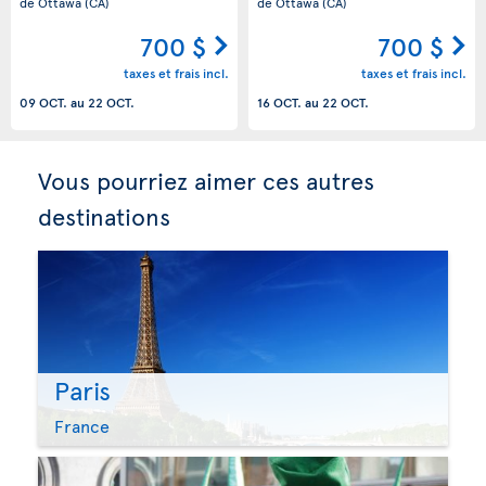
de Ottawa
(CA)
de Ottawa
(CA)
700 $
700 $
taxes et frais incl.
taxes et frais incl.
09 OCT.
au
22 OCT.
16 OCT.
au
22 OCT.
Vous pourriez aimer ces autres
destinations
Paris
France