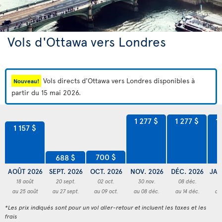
Vols d'Ottawa vers Londres
Vols directs d'Ottawa vers Londres disponibles à
Nouveau!
partir du 15 mai 2026.
1 277 $
1 277 $
1
1 157 $
700 $
688 $
AOÛT 2026
SEPT. 2026
OCT. 2026
NOV. 2026
DÉC. 2026
JAN
18 août
20 sept.
02 oct.
30 nov.
08 déc.
2
au 25 août
au 27 sept.
au 09 oct.
au 08 déc.
au 14 déc.
au
*Les prix indiqués sont pour un vol aller-retour et incluent les taxes et les
frais