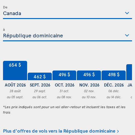
De
à
654 $
5
498 $
496 $
496 $
462 $
AOÛT 2026
SEPT. 2026
OCT. 2026
NOV. 2026
DÉC. 2026
JAN
28 août
29 sept.
31 oct.
02 nov.
06 déc.
0
au 05 sept.
au 06 oct.
au 08 nov.
au 10 nov.
au 14 déc.
au
*Les prix indiqués sont pour un vol aller-retour et incluent les taxes et les
frais
Plus d'offres de vols vers la République dominicaine