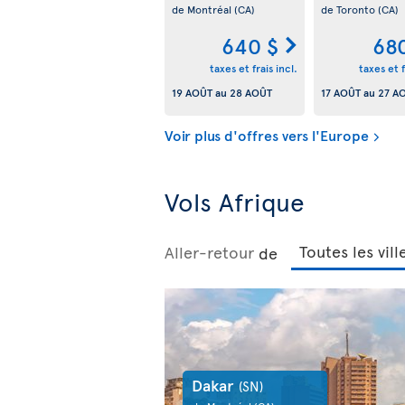
de Montréal
(CA)
de Toronto
(CA)
640 $
68
taxes et frais incl.
taxes et f
19 AOÛT
au
28 AOÛT
17 AOÛT
au
27 A
Voir plus d'offres vers l'Europe
Vols Afrique
Aller-retour
de
Dakar
(SN)