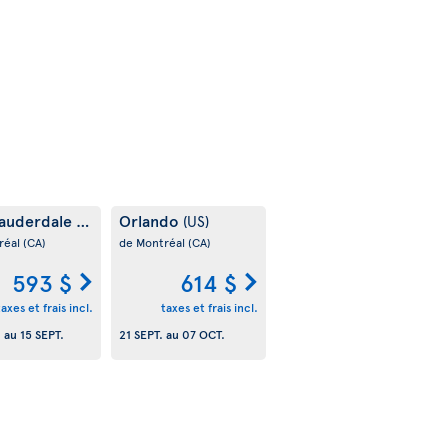
Lauderdale
Orlando
(US)
(US)
réal
(CA)
de Montréal
(CA)
593 $
614 $
taxes et frais incl.
taxes et frais incl.
.
au
15 SEPT.
21 SEPT.
au
07 OCT.