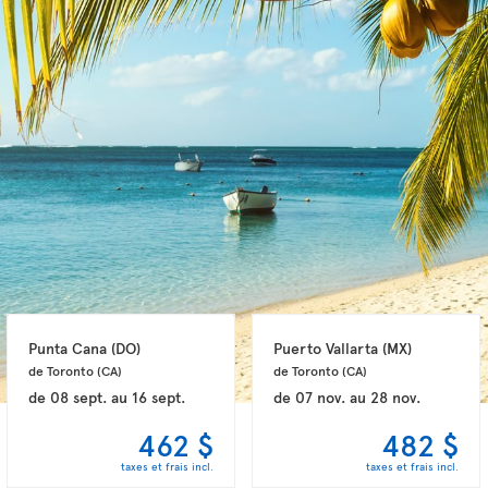
Punta Cana 
(DO)
Puerto Vallarta 
(MX)
de Toronto 
(CA)
de Toronto 
(CA)
de
08 sept.
au
16 sept.
de
07 nov.
au
28 nov.
462 $
482 $
taxes et frais incl.
taxes et frais incl.