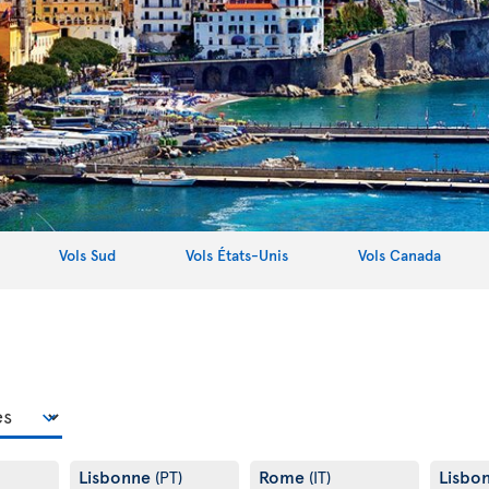
Vols Sud
Vols États-Unis
Vols Canada
Lisbonne
Rome
Lisbo
(PT)
(IT)