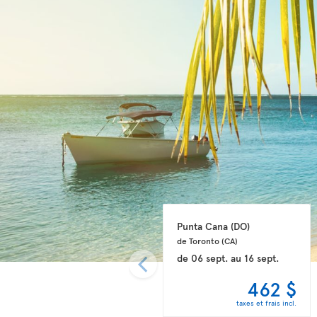
Punta Cana 
(DO)
de Toronto 
(CA)
de
06 sept.
au
16 sept.
462 $
taxes et frais incl.