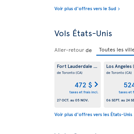
Voir plus d'offres vers le Sud
Vols États-Unis
Aller-retour
de
Fort Lauderdale
Los Angeles
(US)
de Toronto
(CA)
de Toronto
(CA)
472 $
52
taxes et frais incl.
taxes et f
27 OCT.
au
05 NOV.
06 SEPT.
au
24 S
Voir plus d'offres vers les États-Unis