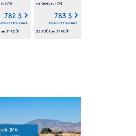
nto
(CA)
de Québec
(CA)
782 $
783 $
taxes et frais incl.
taxes et frais incl.
T
au
31 AOÛT
23 AOÛT
au
31 AOÛT
adir
(MA)