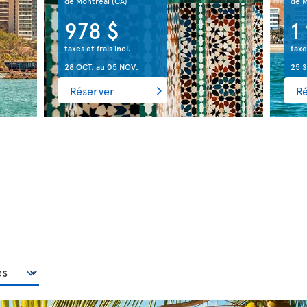
de Montréal
(CA)
de 
978 $
1
taxes et frais incl.
taxe
28 OCT.
au
05 NOV.
25 S
Réserver
R