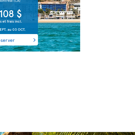
Montréal
(CA)
 108 $
s et frais incl.
EPT.
au
03 OCT.
éserver