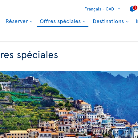
1
Français -
CAD
Réserver
Offres spéciales
Destinations
res spéciales