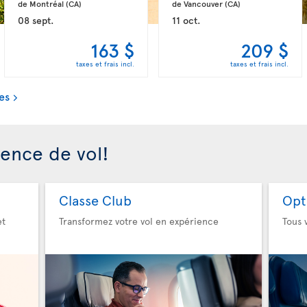
de Montréal 
(CA)
de Vancouver 
(CA)
08 sept.
11 oct.
163 $
209 $
taxes et frais incl.
taxes et frais incl.
es
ience de vol!
Classe Club
Opt
et
Transformez votre vol en expérience
Tous 