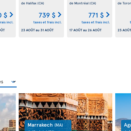
de Halifax
(CA)
de Montréal
(CA)
de Toro
0 $
739 $
771 $
rais incl.
taxes et frais incl.
taxes et frais incl.
OÛT
23 AOÛT
au
31 AOÛT
17 AOÛT
au
26 AOÛT
23 AOÛ
Marrakech
Ag
(MA)