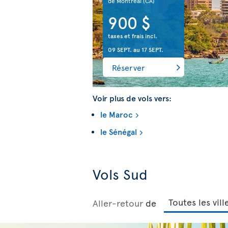
de Montréal
(CA)
900 $
taxes et frais incl.
09 SEPT.
au
17 SEPT.
Réserver
Voir plus de vols vers:
le Maroc
le Sénégal
Vols Sud
Aller-retour
de