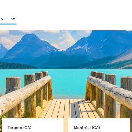
Toronto 
(CA)
Montréal 
(CA)