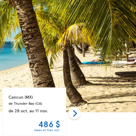
Cancun 
(MX)
Puerto Plata 
(DO)
de Thunder Bay 
(CA)
de Toronto 
(CA)
de
28 oct.
au
11 nov.
de
28 oct.
au
04 nov.
486 $
498 $
taxes et frais incl.
taxes et frais incl.