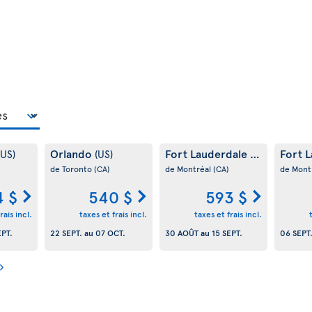
Orlando
Fort Lauderdale
Fort 
(US)
(US)
(US)
de Toronto
(CA)
de Montréal
(CA)
de Mont
4 $
540 $
593 $
rais incl.
taxes et frais incl.
taxes et frais incl.
EPT.
22 SEPT.
au
07 OCT.
30 AOÛT
au
15 SEPT.
06 SEPT