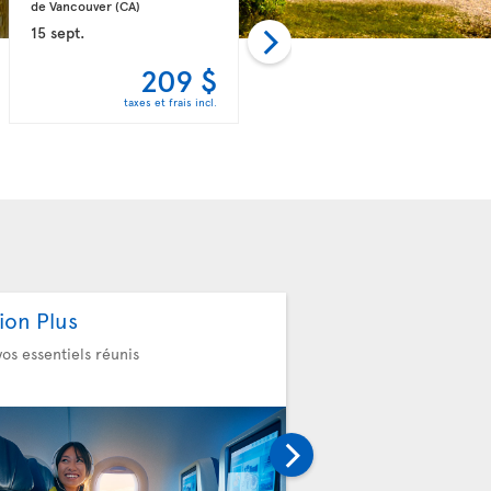
de Vancouver 
(CA)
de Calgary 
(CA)
15 sept.
09 sept.
209 $
215 $
taxes et frais incl.
taxes et frais incl.
ion Plus
Sélection de sièg
vos essentiels réunis
Choisissez votre confort