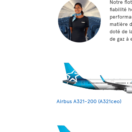
Notre flo
fiabilité 
performan
matière d
doté de l
de gaz à 
Airbus A321-200 (A321ceo)