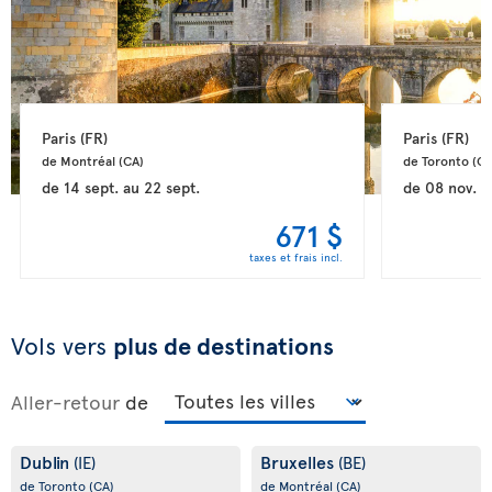
Paris 
(FR)
Paris 
(FR)
de Montréal 
(CA)
de Toronto 
(CA
de
14 sept.
au
22 sept.
de
08 nov.
a
671 $
taxes et frais incl.
Vols vers
plus de destinations
Aller-retour
de
Dublin
Bruxelles
(IE)
(BE)
de Toronto
(CA)
de Montréal
(CA)