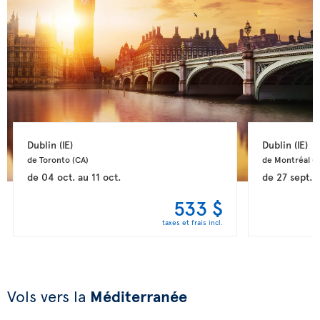
Dublin 
(IE)
Dublin 
(IE)
de Toronto 
(CA)
de Montréal 
(
de
04 oct.
au
11 oct.
de
27 sept.
533 $
taxes et frais incl.
Vols vers la
Méditerranée