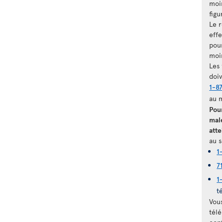
moi
figu
Le 
eff
pour
moi
Les
doi
1-8
au 
Pou
mal
atte
au s
1
7
1
t
Vou
télé