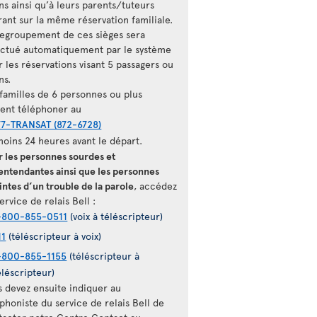
ns ainsi qu’à leurs parents/tuteurs
rant sur la même réservation familiale.
regroupement de ces sièges sera
ectué automatiquement par le système
 les réservations visant 5 passagers ou
ns.
 familles de 6 personnes ou plus
vent téléphoner au
77-TRANSAT (872-6728)
moins 24 heures avant le départ.
r les personnes sourdes et
entendantes ainsi que les personnes
intes d’un trouble de la parole
, accédez
ervice de relais Bell :
-800-855-0511
(voix à téléscripteur)
11
(téléscripteur à voix)
-800-855-1155
(téléscripteur à
éléscripteur)
s devez ensuite indiquer au
phoniste du service de relais Bell de