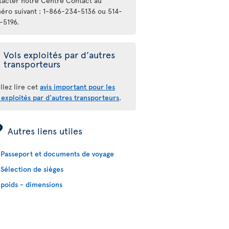
tacter notre Centre Contact au
éro suivant : 1-866-234-5136 ou 514-
-5196.
Vols exploités par d’autres
transporteurs
llez lire cet
avis important pour les
 exploités par d'autres transporteurs
.
ÿ
Autres liens utiles
Passeport et documents de voyage
Sélection de sièges
poids - dimensions