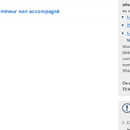
atte
n mineur non accompagné
au s
1
7
1
t
Vou
télé
con
num
906
Ce 
72 h
C
é