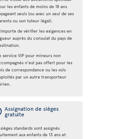
our les enfants de moins de 18 ans
oyageant seuls (ou avec un seul de ses
arents ou son tuteur légal).
l importe de vérifier les exigences en
igueur auprès du consulat du pays de
estination.
e service VIP pour mineurs non
ccompagnés n'est pas offert pour les
ols de correspondance ou les vols
xploités par un autre transporteur
érien.
ý
Assignation de sièges
gratuite
sièges standards sont assignés
tuitement aux enfants de 13 ans et