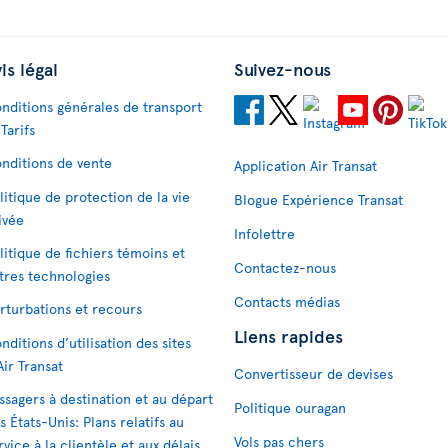
is légal
Suivez-nous
nditions générales de transport
 Tarifs
nditions de vente
Application Air Transat
litique de protection de la vie
Blogue Expérience Transat
ivée
Infolettre
litique de fichiers témoins et
Contactez-nous
tres technologies
Contacts médias
rturbations et recours
Liens rapides
nditions d’utilisation des sites
Air Transat
Convertisseur de devises
ssagers à destination et au départ
Politique ouragan
s États-Unis: Plans relatifs au
Vols pas chers
rvice à la clientèle et aux délais