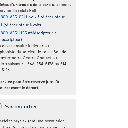
intes d’un trouble de la parole
, accédez
ervice de relais Bell :
-800-855-0511
(voix à téléscripteur)
11
(téléscripteur à voix)
-800-855-1155
(téléscripteur à
éléscripteur)
s devez ensuite indiquer au
phoniste du service de relais Bell de
tacter notre Centre Contact au
éro suivant : 1-866-234-5136 ou 514-
-5196.
service peut être réservé jusqu'à
eures avant le départ.
ü
Avis important
ertains pays exigent une permission
crite et(ou) des documents spéciaux