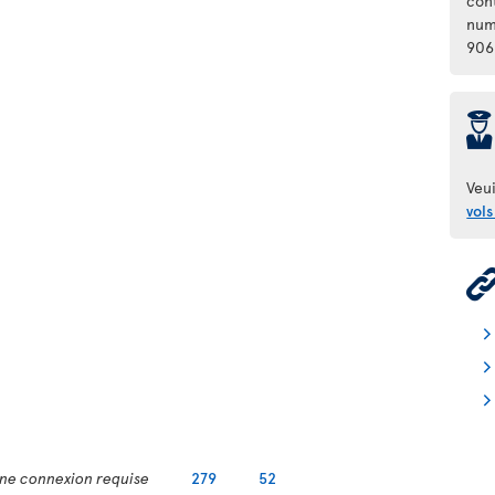
con
num
906
þ
Veui
vols
ne connexion requise
279
52