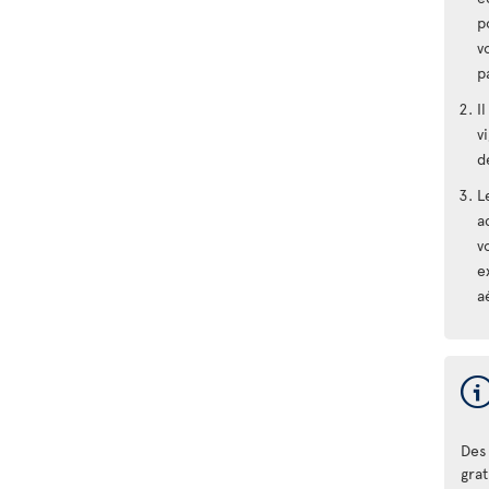
p
v
p
I
v
d
L
a
v
e
a
Des 
gra