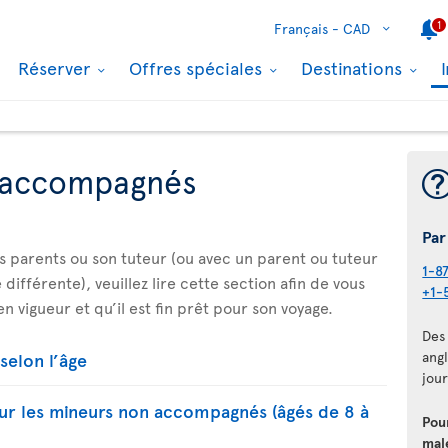
1
Français -
CAD
Réserver
Offres spéciales
Destinations
 accompagnés
Par
es parents ou son tuteur (ou avec un parent ou tuteur
1-8
différente), veuillez lire cette section afin de vous
+1-
n vigueur et qu’il est fin prêt pour son voyage.
Des 
selon l’âge
angl
jour
our les mineurs non accompagnés (âgés de 8 à
Pou
mal