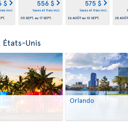
6 $
556 $
575 $
rais incl.
taxes et frais incl.
taxes et frais incl.
EPT.
05 SEPT.
au
17 SEPT.
26 AOÛT
au
10 SEPT.
28 AOÛ
 États-Unis
Orlando
>