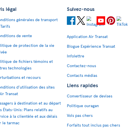
is légal
Suivez-nous
nditions générales de transport
 Tarifs
nditions de vente
Application Air Transat
litique de protection de la vie
Blogue Expérience Transat
ivée
Infolettre
litique de fichiers témoins et
Contactez-nous
tres technologies
Contacts médias
rturbations et recours
Liens rapides
nditions d’utilisation des sites
Air Transat
Convertisseur de devises
ssagers à destination et au départ
Politique ouragan
s États-Unis: Plans relatifs au
Vols pas chers
rvice à la clientèle et aux délais
r le tarmac
Forfaits tout inclus pas chers