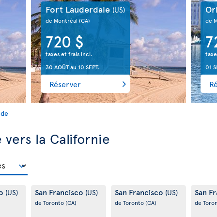
Fort Lauderdale
Or
(US)
de Montréal
(CA)
de 
720 $
7
taxes et frais incl.
taxe
30 AOÛT
au
10 SEPT.
01 S
Réserver
R
ide
vers la Californie
co
San Francisco
San Francisco
San F
(US)
(US)
(US)
de Toronto
(CA)
de Toronto
(CA)
de Toro