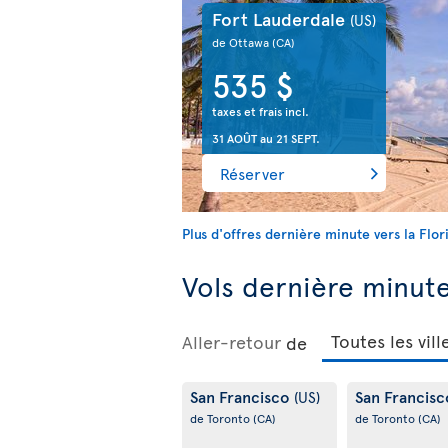
Fort Lauderdale
(US)
de Ottawa
(CA)
535 $
taxes et frais incl.
31 AOÛT
au
21 SEPT.
Réserver
Plus d'offres dernière minute vers la Flor
Vols dernière minute 
Aller-retour
de
San Francisco
San Francis
(US)
de Toronto
(CA)
de Toronto
(CA)