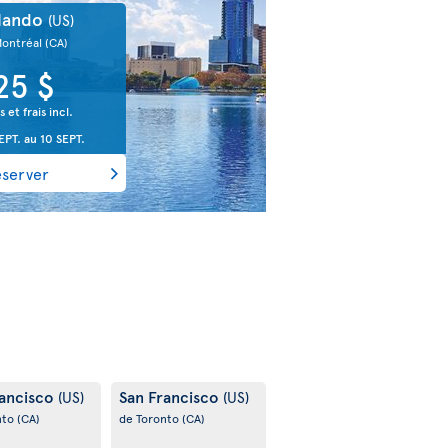
lando
(US)
Montréal
(CA)
25 $
s et frais incl.
EPT.
au
10 SEPT.
éserver
rancisco
San Francisco
(US)
(US)
nto
(CA)
de Toronto
(CA)