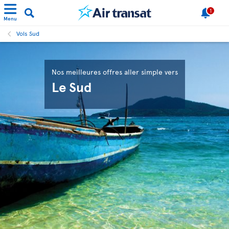
1
Menu
Vols Sud
Nos meilleures offres aller simple vers
Le Sud