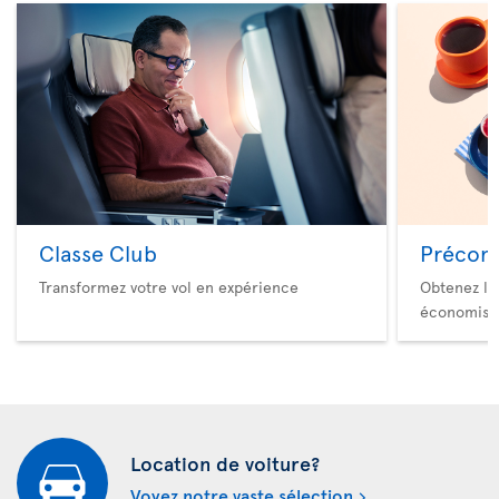
Classe Club
Précom
Transformez votre vol en expérience
Obtenez le
économise
Location de voiture?
Voyez notre vaste sélection