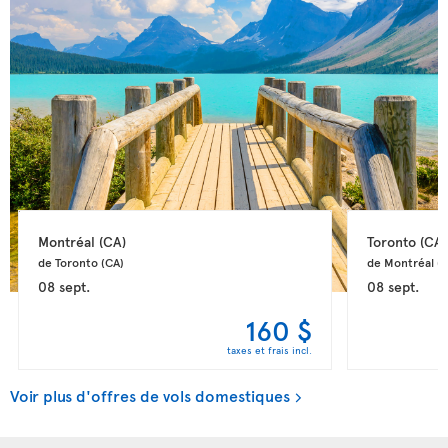
Montréal 
(CA)
Toronto 
(CA)
de Toronto 
(CA)
de Montréal 
(
08 sept.
08 sept.
160 $
taxes et frais incl.
Voir plus d'offres de vols domestiques