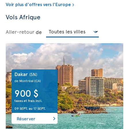
Voir plus d'offres vers l'Europe
Vols Afrique
Aller-retour
de
Dakar
(SN)
de Montréal
(CA)
900 $
taxes et frais incl.
09 SEPT.
au
17 SEPT.
Réserver