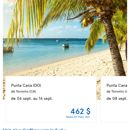
Punta Cana 
(DO)
Punta Cana 
de Toronto 
(CA)
de Toronto 
(CA
de
06 sept.
au
16 sept.
de
08 sept.
462 $
taxes et frais incl.
Voir plus d'offres vers le Sud