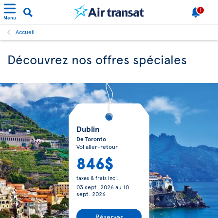
1
Menu
Accueil
Découvrez nos offres spéciales
Dublin
De Toronto
Vol aller-retour
846$
taxes & frais incl.
03 sept. 2026
au
10
sept. 2026
Réserver