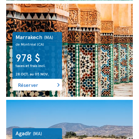
Marrakech
(MA)
de Montréal
(CA)
978 $
taxes et frais incl.
28 OCT.
au
05 NOV.
Réserver
Agadir
(MA)