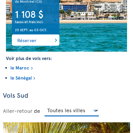
de Montréal
(CA)
1 108 $
taxes et frais incl.
25 SEPT.
au
03 OCT.
Réserver
Voir plus de vols vers:
le Maroc
le Sénégal
Vols Sud
Aller-retour
de