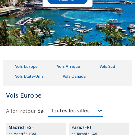
Vols Europe
Vols Afrique
Vols Sud
Vols États-Unis
Vols Canada
Vols Europe
Aller-retour
de
Madrid
Paris
(ES)
(FR)
de Montréal
(CA)
de Toronto
(CA)