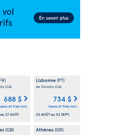
Lisbonne
FR)
(PT)
nto
(CA)
de Toronto
(CA)
688 $
734 $
taxes et frais incl.
taxes et frais incl.
au
27 AOÛT
23 AOÛT
au
02 SEPT.
es
Athènes
(GB)
(GR)