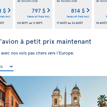
de Toronto
(CA)
de Toronto
(CA)
de Toro
1 $
797 $
814 $
rais incl.
taxes et frais incl.
taxes et frais incl.
OÛT
04 SEPT.
au
11 SEPT.
17 AOÛT
au
26 AOÛT
18 AOÛT
d'avion à petit prix maintenant
 avec nos vols pas chers vers l'Europe.