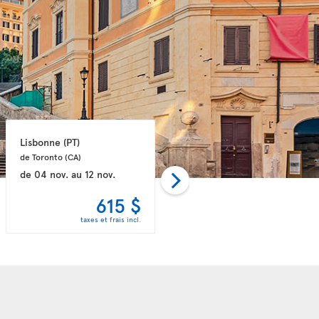
Lisbonne 
(PT)
Lisbonne 
(PT)
de Toronto 
(CA)
de Toronto 
(CA)
de
04 nov.
au
12 nov.
de
02 déc.
au
10 déc.
615 $
615 $
taxes et frais incl.
taxes et frais incl.