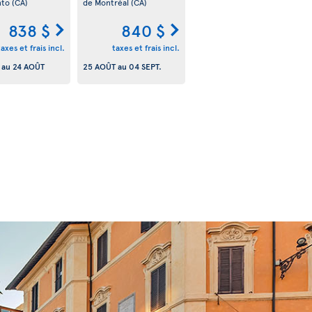
nto
(CA)
de Montréal
(CA)
838 $
840 $
taxes et frais incl.
taxes et frais incl.
au
24 AOÛT
25 AOÛT
au
04 SEPT.