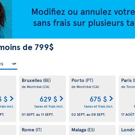
moins de 799$
Bruxelles
Porto
Paris
(BE)
(PT)
(
de Montréal
(CA)
de Montréal
(CA)
de Toro
3 $
629 $
675 $
rais incl.
taxes et frais incl.
taxes et frais incl.
PT.
01 SEPT.
au
11 SEPT.
02 SEPT.
au
08 SEPT.
17 AOÛT
Rome
Malaga
Londr
(IT)
(ES)