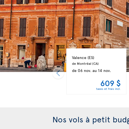
Valence 
(ES)
de Montréal 
(CA)
de
06 nov.
au
14 nov.
609 $
taxes et frais incl.
Nos vols à petit bud