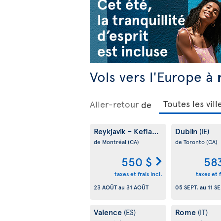
Vols vers l'Europe à
Aller-retour
de
Reykjavik – Keflavik
Dublin
(IS)
(IE)
de Montréal
(CA)
de Toronto
(CA)
550 $
58
taxes et frais incl.
taxes et f
23 AOÛT
au
31 AOÛT
05 SEPT.
au
11 SE
Valence
Rome
(ES)
(IT)