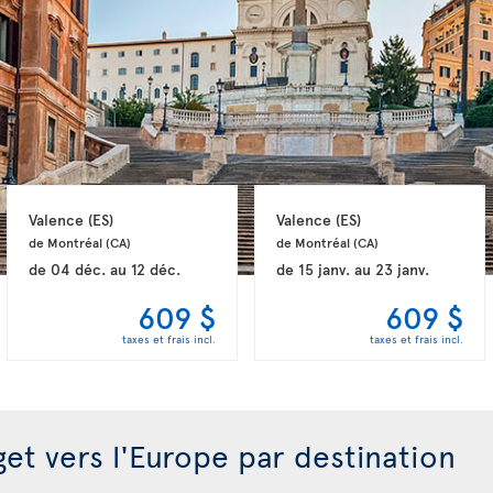
Valence 
(ES)
Valence 
(ES)
de Montréal 
(CA)
de Montréal 
(CA)
de
04 déc.
au
12 déc.
de
15 janv.
au
23 janv.
609 $
609 $
taxes et frais incl.
taxes et frais incl.
get vers l'Europe par destination