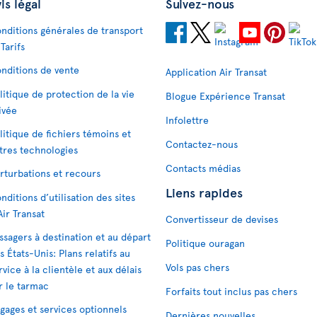
is légal
Suivez-nous
nditions générales de transport
 Tarifs
nditions de vente
Application Air Transat
litique de protection de la vie
Blogue Expérience Transat
ivée
Infolettre
litique de fichiers témoins et
Contactez-nous
tres technologies
Contacts médias
rturbations et recours
Liens rapides
nditions d’utilisation des sites
Air Transat
Convertisseur de devises
ssagers à destination et au départ
Politique ouragan
s États-Unis: Plans relatifs au
Vols pas chers
rvice à la clientèle et aux délais
r le tarmac
Forfaits tout inclus pas chers
gages et services optionnels
Dernières nouvelles