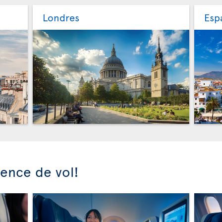
Londres
Esp
ience de vol!