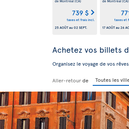
de Montréal
(CA)
de Montréal
(CA)
739 $
77
taxes et frais incl.
taxes et f
25 AOÛT
au
02 SEPT.
17 AOÛT
au
26 A
Achetez vos billets 
Organisez le voyage de vos rêves
Aller-retour
de