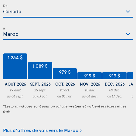
De
à
1 234 $
1 089 $
979 $
919 $
919 $
9
AOÛT 2026
SEPT. 2026
OCT. 2026
NOV. 2026
DÉC. 2026
JAN
29 août
25 sept.
28 oct.
28 nov.
09 déc.
3
au 06 sept.
au 03 oct.
au 05 nov.
au 06 déc.
au 17 déc.
au
*Les prix indiqués sont pour un vol aller-retour et incluent les taxes et les
frais
Plus d'offres de vols vers le Maroc