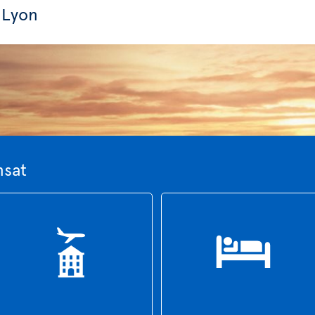
 Lyon
nsat