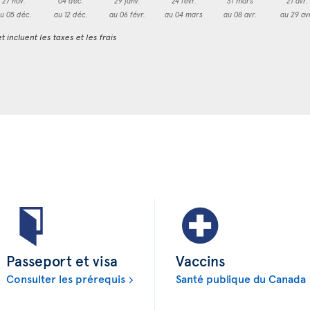
27 nov.
04 déc.
29 janv.
24 févr.
31 mars
21 avr.
u 05 déc.
au 12 déc.
au 06 févr.
au 04 mars
au 08 avr.
au 29 av
t incluent les taxes et les frais
Passeport et visa
Vaccins
Consulter les prérequis
Santé publique du Canada