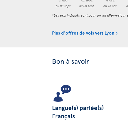
31 août
02 sept.
19 oct.
au 08 sept.
au 08 sept.
au 25 oct.
a
*Les prix indiqués sont pour un vol aller-retour e
Plus d'offres de vols vers Lyon
Bon à savoir
Langue(s) parlée(s)
Français