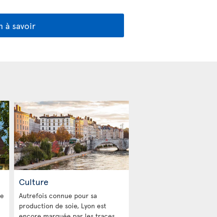
 à savoir
Culture
le
Autrefois connue pour sa
production de soie, Lyon est
encore marquée par les traces