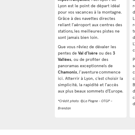
Lyon est le point de départ idéal
r
pour vos vacances à la montagne.
d
Grâce à des navettes directes
L
reliant l’aéroport aux centres des
r
stations, les meilleures pistes ne
t
sont jamais bien loin.
d
L
Que vous rêviez de dévaler les
c
pentes de
Val d’Isère
ou des
3
Vallées
, ou de profiter des
P
panoramas exceptionnels de
s
Chamonix
, l'aventure commence
c
ici. Atterrir à Lyon, c’est choisir la
c
simplicité, la rapidité et l’accès
B
aux plus beaux sommets d’Europe.
d
c
*Crédit photo: ©La Plagne - OTGP –
d
Brendan