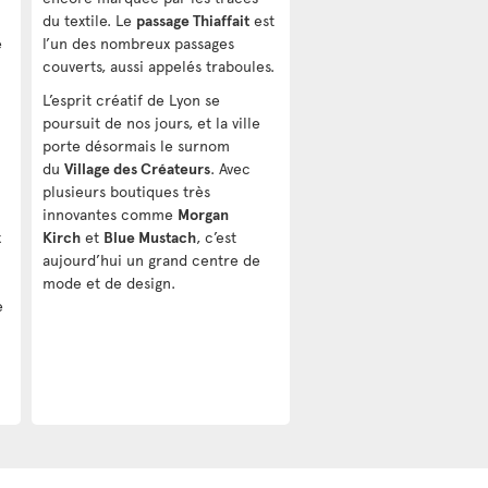
du textile. Le
passage Thiaffait
est
e
l’un des nombreux passages
n
couverts, aussi appelés traboules.
L’esprit créatif de Lyon se
poursuit de nos jours, et la ville
porte désormais le surnom
du
Village des Créateurs
. Avec
plusieurs boutiques très
innovantes comme
Morgan
x
Kirch
et
Blue Mustach
, c’est
aujourd’hui un grand centre de
mode et de design.
e