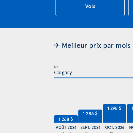
Vols
✈ Meilleur prix par mois
De
1 298 $
1 283 $
1 268 $
AOÛT 2026
SEPT. 2026
OCT. 2026
N