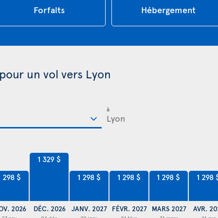
Forfaits
Hébergement
 pour un vol vers Lyon
à
1 329 $
1 298 $
1 298 $
1 298 $
1 298 $
1 298 
OV. 2026
DÉC. 2026
JANV. 2027
FÉVR. 2027
MARS 2027
AVR. 20