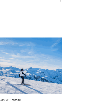
enuires – M.BREE