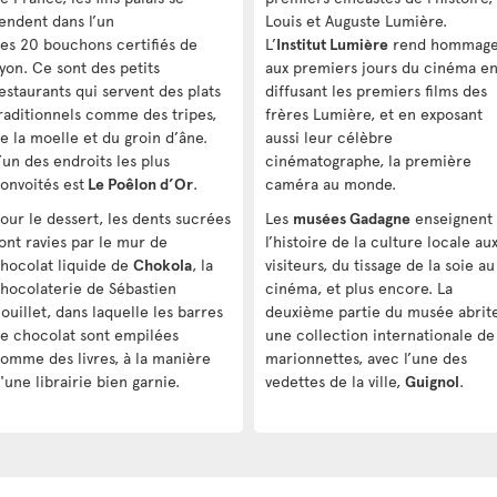
endent dans l’un
Louis et Auguste Lumière.
es 20 bouchons certifiés de
L’
Institut Lumière
rend hommag
yon. Ce sont des petits
aux premiers jours du cinéma e
estaurants qui servent des plats
diffusant les premiers films des
raditionnels comme des tripes,
frères Lumière, et en exposant
e la moelle et du groin d’âne.
aussi leur célèbre
’un des endroits les plus
cinématographe, la première
onvoités est
Le Poêlon d’Or
.
caméra au monde.
our le dessert, les dents sucrées
Les
musées Gadagne
enseignent
ont ravies par le mur de
l’histoire de la culture locale au
hocolat liquide de
Chokola
, la
visiteurs, du tissage de la soie au
hocolaterie de Sébastien
cinéma, et plus encore. La
ouillet, dans laquelle les barres
deuxième partie du musée abrit
e chocolat sont empilées
une collection internationale de
omme des livres, à la manière
marionnettes, avec l’une des
'une librairie bien garnie.
vedettes de la ville,
Guignol
.