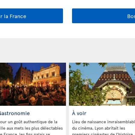
ur la France
Bon
Gastronomie
À voir
our un goût authentique de la
Lieu de naissance invraisemblab
ille aux mets les plus délectables
du cinéma, Lyon abritait les
e France, les fins palais se
premiers cinéastes de l’histoire,