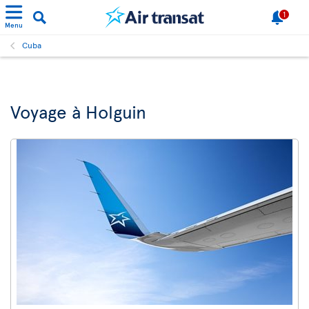
1
Menu
Cuba
Voyage à Holguin