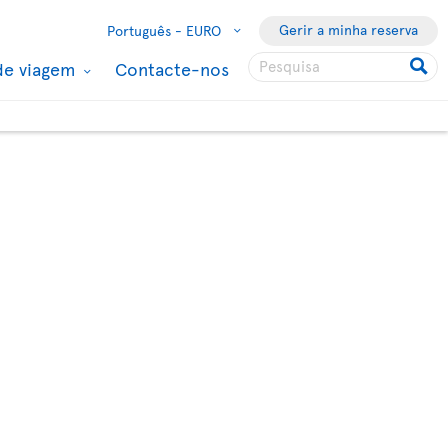
Gerir a minha reserva
Português -
EURO
de viagem
Contacte-nos