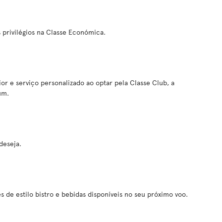
 privilégios na Classe Económica.
or e serviço personalizado ao optar pela Classe Club, a
um.
deseja.
 de estilo bistro e bebidas disponíveis no seu próximo voo.