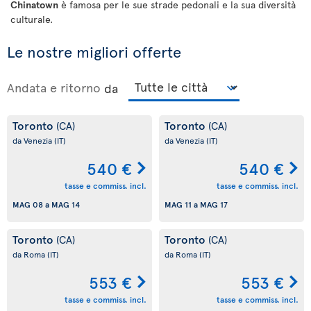
Chinatown
è famosa per le sue strade pedonali e la sua diversità
culturale.
Le nostre migliori offerte
Andata e ritorno
da
Toronto
Toronto
(CA)
(CA)
da Venezia
(IT)
da Venezia
(IT)
540 €
540 €
tasse e commiss. incl.
tasse e commiss. incl.
MAG 08
a
MAG 14
MAG 11
a
MAG 17
Toronto
Toronto
(CA)
(CA)
da Roma
(IT)
da Roma
(IT)
553 €
553 €
tasse e commiss. incl.
tasse e commiss. incl.