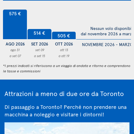
575 €
Nessun volo disponibil
514 €
dal novembre 2026 a marz
505 €
AGO 2026
SET 2026
OTT 2026
NOVEMBRE 2026 - MARZO
ago 31
set 09
ott 13
a set 07
a set 15
a ott 19
*I prezzi indicati si riferiscono a un viaggio di andata e ritorno e comprendono
le tasse e commissioni
Attrazioni a meno di due ore da Toronto
Di passaggio a Toronto? Perché non prendere una
macchina a noleggio e visitare i dintorni!