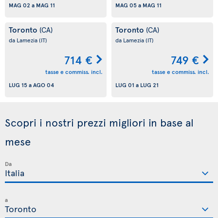
MAG 02
a
MAG 11
MAG 05
a
MAG 11
Toronto
Toronto
(CA)
(CA)
da Lamezia
(IT)
da Lamezia
(IT)
714 €
749 €
tasse e commiss. incl.
tasse e commiss. incl.
LUG 15
a
AGO 04
LUG 01
a
LUG 21
Scopri i nostri prezzi migliori in base al
mese
Da
a