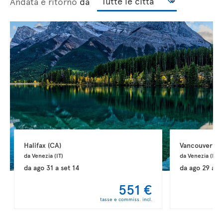
Andata e ritorno
da
Halifax 
(CA)
Vancouver 
(C
da Venezia 
(IT)
da Venezia 
(IT)
da
ago 31
a
set 14
da
ago 29
a
s
551 €
tasse e commiss. incl.