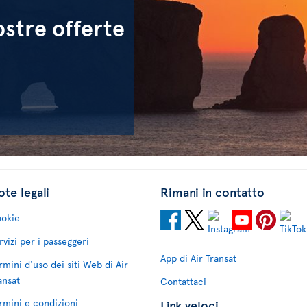
ostre offerte
te legali
Rimani in contatto
okie
rvizi per i passeggeri
App di Air Transat
rmini d'uso dei siti Web di Air
ansat
Contattaci
rmini e condizioni
Link veloci