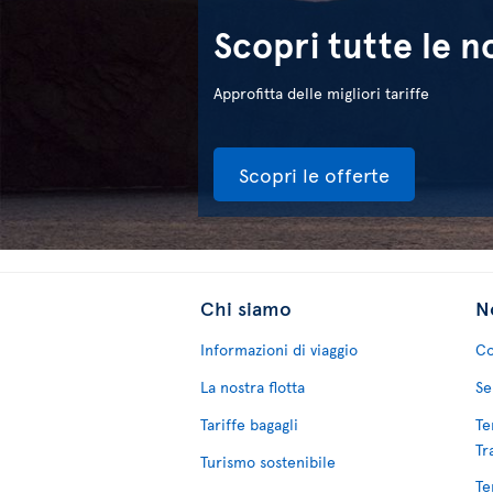
Scopri tutte le n
Approfitta delle migliori tariffe
Scopri le offerte
Chi siamo
No
Informazioni di viaggio
Co
La nostra flotta
Se
Tariffe bagagli
Te
Tr
Turismo sostenibile
Te