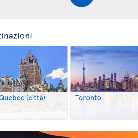
tinazioni
Quebec (città)
Toronto
>
>