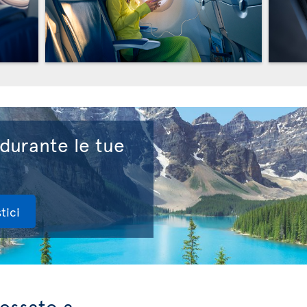
 durante le tue
tici
ressato a