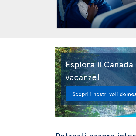
Esplora il Canada
vacanze!
Scopri i nostri voli domes
Potresti essere inte