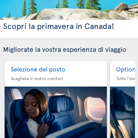
Scopri la primavera in Canada!
Migliorate la vostra esperienza di viaggio
Selezione del posto
Option 
Scegliete il vostro comfort
Tutto l'ess