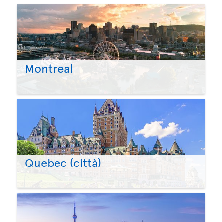
Montreal
Quebec (città)