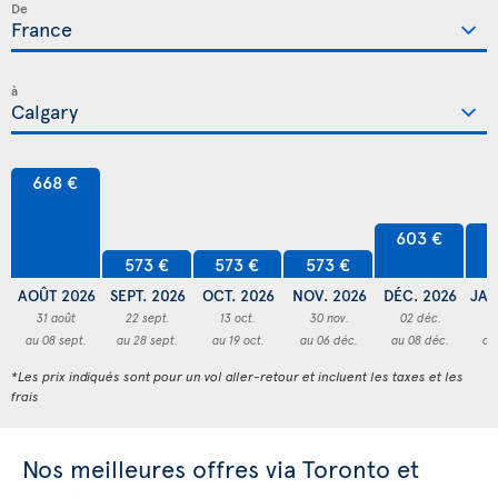
De
à
668 €
603 €
6
573 €
573 €
573 €
AOÛT 2026
SEPT. 2026
OCT. 2026
NOV. 2026
DÉC. 2026
JAN
31 août
22 sept.
13 oct.
30 nov.
02 déc.
3
au 08 sept.
au 28 sept.
au 19 oct.
au 06 déc.
au 08 déc.
au
*Les prix indiqués sont pour un vol aller-retour et incluent les taxes et les
frais
Nos meilleures offres via Toronto et